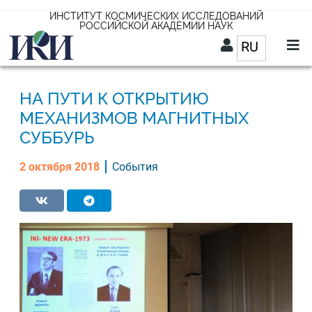
Перейти
ИНСТИТУТ КОСМИЧЕСКИХ ИССЛЕДОВАНИЙ
РОССИЙСКОЙ АКАДЕМИИ НАУК
к
RU
Список д
основному
содержанию
RU
НА ПУТИ К ОТКРЫТИЮ
МЕХАНИЗМОВ МАГНИТНЫХ
СУББУРЬ
2 октября 2018
События